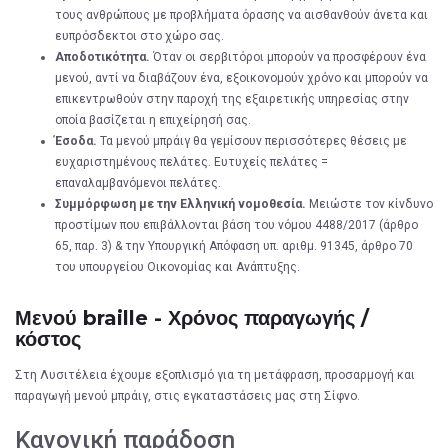
τους ανθρώπους με προβλήματα όρασης να αισθανθούν άνετα και
ευπρόσδεκτοι στο χώρο σας.
Αποδοτικότητα.
Όταν οι σερβιτόροι μπορούν να προσφέρουν ένα
μενού, αντί να διαβάζουν ένα, εξοικονομούν χρόνο και μπορούν να
επικεντρωθούν στην παροχή της εξαιρετικής υπηρεσίας στην
οποία βασίζεται η επιχείρησή σας.
Έσοδα.
Τα μενού μπράιγ θα γεμίσουν περισσότερες θέσεις με
ευχαριστημένους πελάτες. Ευτυχείς πελάτες =
επαναλαμβανόμενοι πελάτες.
Συμμόρφωση με την Ελληνική νομοθεσία.
Μειώστε τον κίνδυνο
προστίμων που επιβάλλονται βάση του νόμου 4488/2017 (άρθρο
65, παρ. 3) & την Υπουργική Απόφαση υπ. αριθμ. 91345, άρθρο 70
του υπουργείου Οικονομίας και Ανάπτυξης.
Μενού braille - Χρόνος παραγωγής /
κόστος
Στη Λυσιτέλεια έχουμε εξοπλισμό για τη μετάφραση, προσαρμογή και
παραγωγή μενού μπράιγ, στις εγκαταστάσεις μας στη Σίφνο.
Κανονική παράδοση