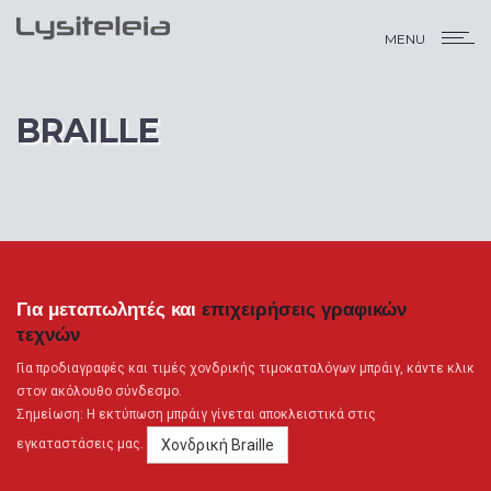
MENU
BRAILLE
Για μεταπωλητές και
επιχειρήσεις γραφικών
τεχνών
Για προδιαγραφές και τιμές χονδρικής τιμοκαταλόγων μπράιγ, κάντε κλικ
στον ακόλουθο σύνδεσμο.
Σημείωση: Η εκτύπωση μπράιγ γίνεται αποκλειστικά στις
Χονδρική Braille
εγκαταστάσεις μας.