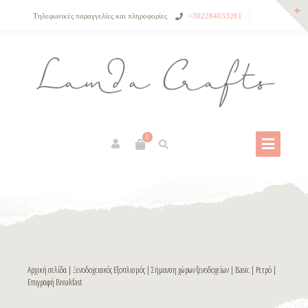
Τηλεφωνικές παραγγελίες και πληροφορίες
+302284033261
0
Αρχική σελίδα
|
Ξενοδοχειακός Εξοπλισμός
|
Σήμανση χώρων ξενοδοχείων
|
Basic
|
Ρετρό
|
Επιγραφή Breakfast