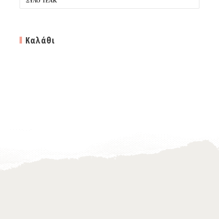
ΞΎΛΟ TEAK
Καλάθι