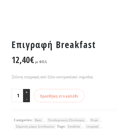
Επιγραφή Breakfast
12,40
€
με ΦΠΑ
Ξύλινη επιγραφή από ξύλο κοντραπλακέ σημύδας
Προσθήκη στο καλάθι
Categories:
,
,
,
Basic
Ξενοδοχειακός Εξοπλισμός
Ρετρό
Tags:
,
,
Σήμανση χώρων ξενοδοχείων
breakfast
επιγραφή