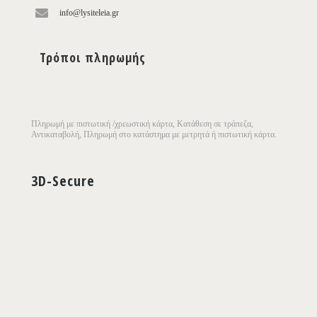
info@lysiteleia.gr
Τρόποι πληρωμής
Πληρωμή με πιστωτική /χρεωστική κάρτα, Κατάθεση σε τράπεζα,
Αντικαταβολή, Πληρωμή στο κατάστημα με μετρητά ή πιστωτική κάρτα.
3D-Secure