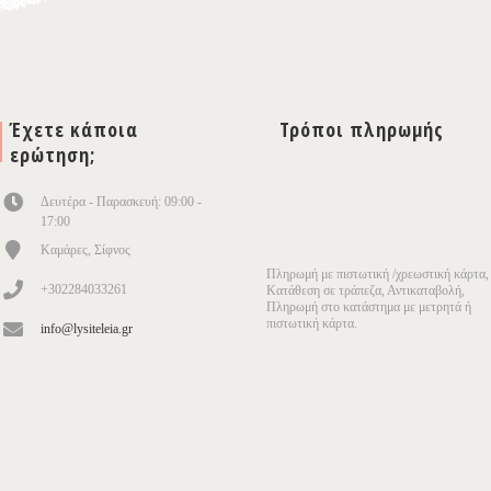
Έχετε κάποια
Τρόποι πληρωμής
ερώτηση;
Δευτέρα - Παρασκευή: 09:00 -
17:00
Καμάρες, Σίφνος
Πληρωμή με πιστωτική /χρεωστική κάρτα,
+302284033261
Κατάθεση σε τράπεζα, Αντικαταβολή,
Πληρωμή στο κατάστημα με μετρητά ή
πιστωτική κάρτα.
info@lysiteleia.gr