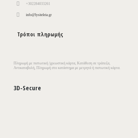
+302284033261
info@lysiteleia.gr
Τρόποι πληρωμής
Πληρωμή με πιστωτική /χρεωστική κάρτα, Κατάθεση σε τράπεζα,
Αντικαταβολή, Πληρωμή στο κατάστημα με μετρητά ή πιστωτική κάρτα.
3D-Secure