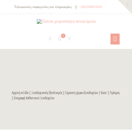
Τηλεφωνικές παραγγελίες και πληροφορίες
+302284033261
0
Αρχική σελίδα
|
Ξενοδοχειακός Εξοπλισμός
|
Σήμανση χώρων ξενοδοχείων
|
Basic
|
Πρίαμος
| Επιγραφή Καθιστικού Ξενοδοχείου