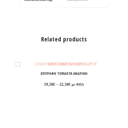
Related products
ΕΠΙΓΡΑΦΉ ΤΟΥΑΛΈΤΑ ΑΝΔΡΙΚΉ
Price
19,50
€
–
22,50
€
με ΦΠΑ
range:
19,50€
through
Προσθήκη
22,50€
στη
λίστα
επιθυμιών