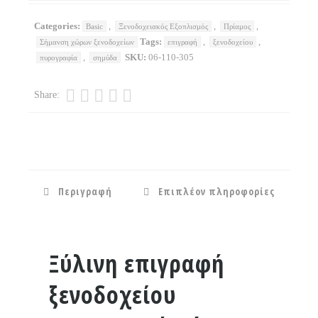
Categories:
,
,
,
Basic
Ξενοδοχειακός Εξοπλισμός
Πρίαμος
Tags:
,
,
Σήμανση χώρων ξενοδοχείων
επιγραφή
ξενοδοχείου
,
SKU:
06-110-305
πυρογραφία
σημύδα
Share:
Περιγραφή
Επιπλέον πληροφορίες
Ξύλινη επιγραφή
ξενοδοχείου