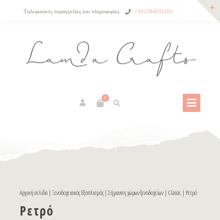
Τηλεφωνικές παραγγελίες και πληροφορίες
+302284033261
0
Αρχική σελίδα
|
Ξενοδοχειακός Εξοπλισμός
|
Σήμανση χώρων ξενοδοχείων
|
Classic
| Ρετρό
Ρετρό