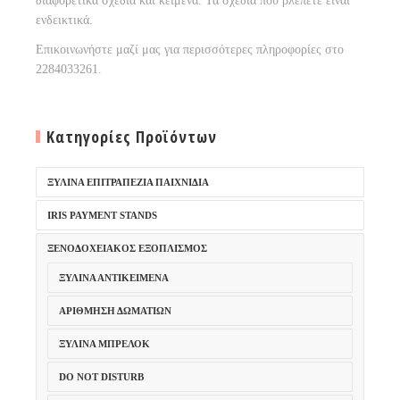
διαφορετικά σχέδια και κείμενα. Τα σχέδια που βλέπετε είναι
ενδεικτικά.
Επικοινωνήστε μαζί μας για περισσότερες πληροφορίες στο
2284033261.
Κατηγορίες Προϊόντων
ΞΎΛΙΝΑ ΕΠΙΤΡΑΠΈΖΙΑ ΠΑΙΧΝΊΔΙΑ
IRIS PAYMENT STANDS
ΞΕΝΟΔΟΧΕΙΑΚΌΣ ΕΞΟΠΛΙΣΜΌΣ
ΞΎΛΙΝΑ ΑΝΤΙΚΕΊΜΕΝΑ
ΑΡΊΘΜΗΣΗ ΔΩΜΑΤΊΩΝ
ΞΎΛΙΝΑ ΜΠΡΕΛΌΚ
DO NOT DISTURB