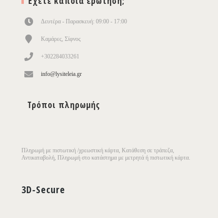
Έχετε κάποια ερώτηση;
Δευτέρα - Παρασκευή: 09:00 - 17:00
Καμάρες, Σίφνος
+302284033261
info@lysiteleia.gr
Τρόποι πληρωμής
Πληρωμή με πιστωτική /χρεωστική κάρτα, Κατάθεση σε τράπεζα,
Αντικαταβολή, Πληρωμή στο κατάστημα με μετρητά ή πιστωτική κάρτα.
3D-Secure