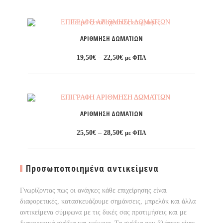
through
28,50€
Προσθήκη
στη
ΑΡΊΘΜΗΣΗ ΔΩΜΑΤΊΩΝ
λίστα
Price
19,50
€
–
22,50
€
με ΦΠΑ
επιθυμιών
range:
19,50€
through
22,50€
Προσθήκη
στη
ΑΡΊΘΜΗΣΗ ΔΩΜΑΤΊΩΝ
λίστα
Price
25,50
€
–
28,50
€
με ΦΠΑ
επιθυμιών
range:
25,50€
through
28,50€
Προσθήκη
Προσωποποιημένα αντικείμενα
στη
Γνωρίζοντας πως οι ανάγκες κάθε επιχείρησης είναι
λίστα
διαφορετικές, κατασκευάζουμε σημάνσεις, μπρελόκ και άλλα
επιθυμιών
αντικείμενα σύμφωνα με τις δικές σας προτιμήσεις και με