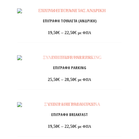
through
22,50€
Προσθήκη
στη
ΕΠΙΓΡΑΦΉ ΤΟΥΑΛΈΤΑ (ΑΝΔΡΙΚΉ)
λίστα
Price
19,50
€
–
22,50
€
με ΦΠΑ
επιθυμιών
range:
19,50€
through
22,50€
Προσθήκη
στη
ΕΠΙΓΡΑΦΉ PARKING
λίστα
Price
25,50
€
–
28,50
€
με ΦΠΑ
επιθυμιών
range:
25,50€
through
28,50€
Προσθήκη
στη
ΕΠΙΓΡΑΦΉ BREAKFAST
λίστα
Price
19,50
€
–
22,50
€
με ΦΠΑ
επιθυμιών
range:
19,50€