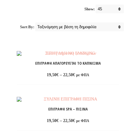
Show:
Sort By:
ΕΠΙΓΡΑΦΉ ΑΠΑΓΟΡΕΎΕΤΑΙ ΤΟ ΚΆΠΝΙΣΜΑ
Price
19,50
€
–
22,50
€
με ΦΠΑ
range:
19,50€
through
22,50€
Προσθήκη
στη
ΕΠΙΓΡΑΦΉ SPA – ΠΙΣΊΝΑ
λίστα
Price
19,50
€
–
22,50
€
με ΦΠΑ
επιθυμιών
range:
19,50€
through