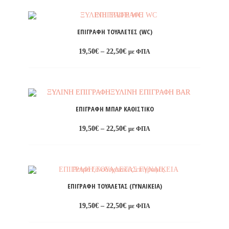
22,50€
Προσθήκη
στη
ΕΠΙΓΡΑΦΉ ΤΟΥΑΛΈΤΕΣ (WC)
λίστα
Price
19,50
€
–
22,50
€
με ΦΠΑ
επιθυμιών
range:
19,50€
through
22,50€
Προσθήκη
στη
ΕΠΙΓΡΑΦΉ ΜΠΑΡ ΚΑΘΙΣΤΙΚΌ
λίστα
Price
19,50
€
–
22,50
€
με ΦΠΑ
επιθυμιών
range:
19,50€
through
22,50€
Προσθήκη
στη
ΕΠΙΓΡΑΦΉ ΤΟΥΑΛΈΤΑΣ (ΓΥΝΑΙΚΕΊΑ)
λίστα
Price
19,50
€
–
22,50
€
με ΦΠΑ
επιθυμιών
range:
19,50€