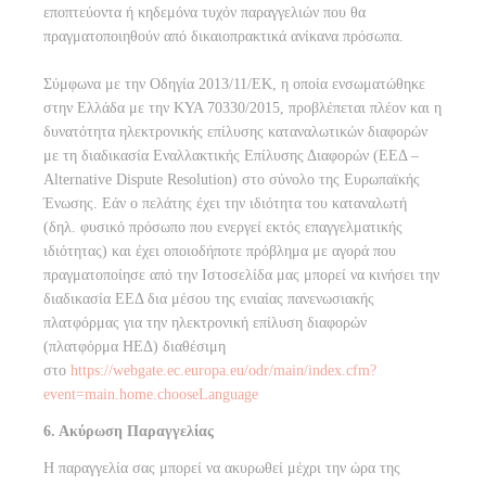
εποπτεύοντα ή κηδεμόνα τυχόν παραγγελιών που θα
πραγματοποιηθούν από δικαιοπρακτικά ανίκανα πρόσωπα.
Σύμφωνα με την Οδηγία 2013/11/ΕΚ, η οποία ενσωματώθηκε
στην Ελλάδα με την ΚΥΑ 70330/2015, προβλέπεται πλέον και η
δυνατότητα ηλεκτρονικής επίλυσης καταναλωτικών διαφορών
με τη διαδικασία Εναλλακτικής Επίλυσης Διαφορών (ΕΕΔ –
Alternative Dispute Resolution) στο σύνολο της Ευρωπαϊκής
Ένωσης. Εάν ο πελάτης έχει την ιδιότητα του καταναλωτή
(δηλ. φυσικό πρόσωπο που ενεργεί εκτός επαγγελματικής
ιδιότητας) και έχει οποιοδήποτε πρόβλημα με αγορά που
πραγματοποίησε από την Ιστοσελίδα μας μπορεί να κινήσει την
διαδικασία ΕΕΔ δια μέσου της ενιαίας πανενωσιακής
πλατφόρμας για την ηλεκτρονική επίλυση διαφορών
(πλατφόρμα ΗΕΔ) διαθέσιμη
στο
https://webgate.ec.europa.eu/odr/main/index.cfm?
event=main.home.chooseLanguage
6. Ακύρωση Παραγγελίας
Η παραγγελία σας μπορεί να ακυρωθεί μέχρι την ώρα της