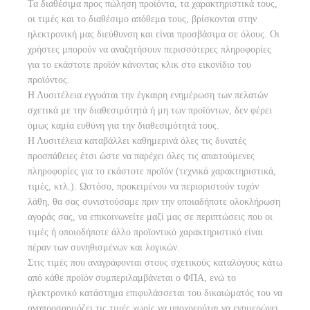
Τα διαθέσιμα προς πώληση προϊόντα, τα χαρακτηριστικά τους,
οι τιμές και το διαθέσιμο απόθεμα τους, βρίσκονται στην
ηλεκτρονική μας διεύθυνση και είναι προσβάσιμα σε όλους. Οι
χρήστες μπορούν να αναζητήσουν περισσότερες πληροφορίες
για το εκάστοτε προϊόν κάνοντας κλικ στο εικονίδιο του
προϊόντος.
Η Λυσιτέλεια εγγυάται την έγκαιρη ενημέρωση των πελατών
σχετικά με την διαθεσιμότητά ή μη των προϊόντων, δεν φέρει
όμως καμία ευθύνη για την διαθεσιμότητά τους.
Η Λυσιτέλεια καταβάλλει καθημερινά όλες τις δυνατές
προσπάθειες έτσι ώστε να παρέχει όλες τις απαιτούμενες
πληροφορίες για το εκάστοτε προϊόν (τεχνικά χαρακτηριστικά,
τιμές, κτλ.). Ωστόσο, προκειμένου να περιοριστούν τυχόν
λάθη, θα σας συνιστούσαμε πριν την οποιαδήποτε ολοκλήρωση
αγοράς σας, να επικοινωνείτε μαζί μας σε περιπτώσεις που οι
τιμές ή οποιοδήποτε άλλο προϊοντικό χαρακτηριστικό είναι
πέραν των συνηθισμένων και λογικών.
Στις τιμές που αναγράφονται στους σχετικούς καταλόγους κάτω
από κάθε προϊόν συμπεριλαμβάνεται ο ΦΠΑ, ενώ το
ηλεκτρονικό κατάστημα επιφυλάσσεται του δικαιώματός του να
αναπροσαρμόζει τις τιμές χωρίς να υποχρεούται να ενημερώνει