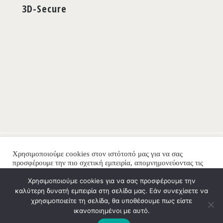
3D-Secure
Χρησιμοποιούμε cookies στον ιστότοπό μας για να σας
προσφέρουμε την πιο σχετική εμπειρία, απομνημονεύοντας τις
προτιμήσεις σας και επαναλαμβανόμενες επισκέψεις. Κάνοντας
κλικ στο "Αποδοχή όλων", συναινείτε στη χρήση ΟΛΩΝ των
Χρησιμοποιούμε cookies για να σας προσφέρουμε την
cookies. Ωστόσο, μπορείτε να τα απορρίψετε όλα, πατώντας
καλύτερη δυνατή εμπειρία στη σελίδα μας. Εάν συνεχίσετε να
"Απόρριψη".
χρησιμοποιείτε τη σελίδα, θα υποθέσουμε πως είστε
ικανοποιημένοι με αυτό.
Απόρριψη
Αποδοχή όλων