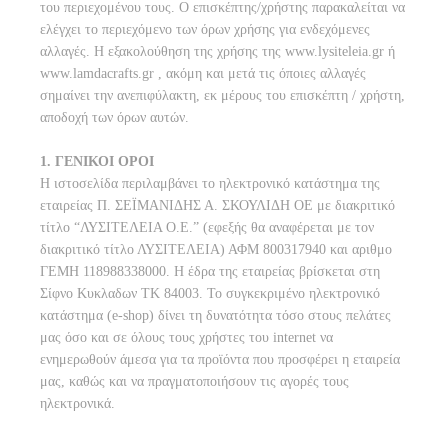
του περιεχομένου τους. Ο επισκέπτης/χρήστης παρακαλείται να
ελέγχει το περιεχόμενο των όρων χρήσης για ενδεχόμενες
αλλαγές. Η εξακολούθηση της χρήσης της www.lysiteleia.gr ή
www.lamdacrafts.gr , ακόμη και μετά τις όποιες αλλαγές
σημαίνει την ανεπιφύλακτη, εκ μέρους του επισκέπτη / χρήστη,
αποδοχή των όρων αυτών.
1. ΓΕΝΙΚΟΙ ΟΡΟΙ
H ιστοσελίδα περιλαμβάνει το ηλεκτρονικό κατάστημα της
εταιρείας Π. ΣΕΪΜΑΝΙΔΗΣ Α. ΣΚΟΥΛΙΔΗ ΟΕ με διακριτικό
τίτλο “ΛΥΣΙΤΕΛΕΙΑ Ο.Ε.” (εφεξής θα αναφέρεται με τον
διακριτικό τίτλο ΛΥΣΙΤΕΛΕΙΑ) ΑΦΜ 800317940 και αριθμο
ΓΕΜΗ 118988338000. Η έδρα της εταιρείας βρίσκεται στη
Σίφνο Κυκλαδων ΤΚ 84003. Το συγκεκριμένο ηλεκτρονικό
κατάστημα (e-shop) δίνει τη δυνατότητα τόσο στους πελάτες
μας όσο και σε όλους τους χρήστες του internet να
ενημερωθούν άμεσα για τα προϊόντα που προσφέρει η εταιρεία
μας, καθώς και να πραγματοποιήσουν τις αγορές τους
ηλεκτρονικά.