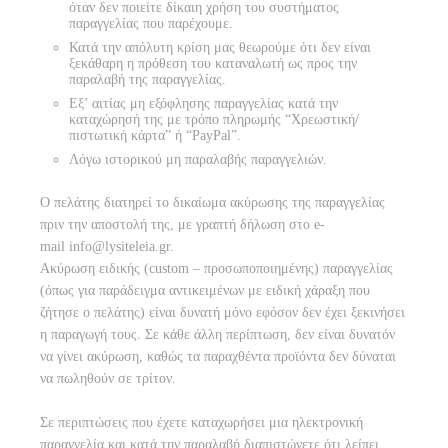
όταν δεν ποιείτε δίκαιη χρήση του συστήματος
παραγγελίας που παρέχουμε.
Κατά την απόλυτη κρίση μας θεωρούμε ότι δεν είναι
ξεκάθαρη η πρόθεση του καταναλωτή ως προς την
παραλαβή της παραγγελίας.
Εξ’ αιτίας μη εξόφλησης παραγγελίας κατά την
καταχώρησή της με τρόπο πληρωμής “Χρεωστική/
πιστωτική κάρτα” ή “PayPal”.
Λόγω ιστορικού μη παραλαβής παραγγελιών.
Ο πελάτης διατηρεί το δικαίωμα ακύρωσης της παραγγελίας
πριν την αποστολή της, με γραπτή δήλωση στο e-
mail info@lysiteleia.gr.
Ακύρωση ειδικής (custom – προσωποποιημένης) παραγγελίας
(όπως για παράδειγμα αντικειμένων με ειδική χάραξη που
ζήτησε ο πελάτης) είναι δυνατή μόνο εφόσον δεν έχει ξεκινήσει
η παραγωγή τους. Σε κάθε άλλη περίπτωση, δεν είναι δυνατόν
να γίνει ακύρωση, καθώς τα παραχθέντα προϊόντα δεν δύναται
να πωληθούν σε τρίτον.
Σε περιπτώσεις που έχετε καταχωρήσει μια ηλεκτρονική
παραγγελία και κατά την παραλαβή διαπιστώνετε ότι λείπει