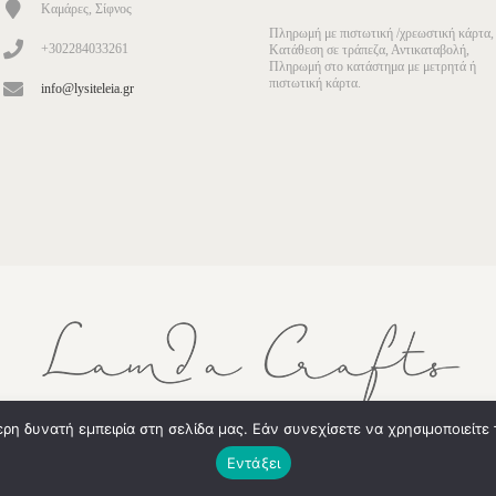
Καμάρες, Σίφνος
Πληρωμή με πιστωτική /χρεωστική κάρτα,
+302284033261
Κατάθεση σε τράπεζα, Αντικαταβολή,
Πληρωμή στο κατάστημα με μετρητά ή
πιστωτική κάρτα.
info@lysiteleia.gr
η δυνατή εμπειρία στη σελίδα μας. Εάν συνεχίσετε να χρησιμοποιείτε 
την πιο σχετική εμπειρία, απομνημονεύοντας τις προτιμήσεις σας και
, συναινείτε στη χρήση ΟΛΩΝ των cookies. Ωστόσο, μπορείτε να τα
Εντάξει