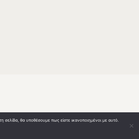
τη σελίδα, θα υποθέσουμε πως είστε ικανοποιημένοι με αυτό.
Απόρριψη
Αποδοχή όλων
development by lysiteleia | © 2020 All rights reserved!