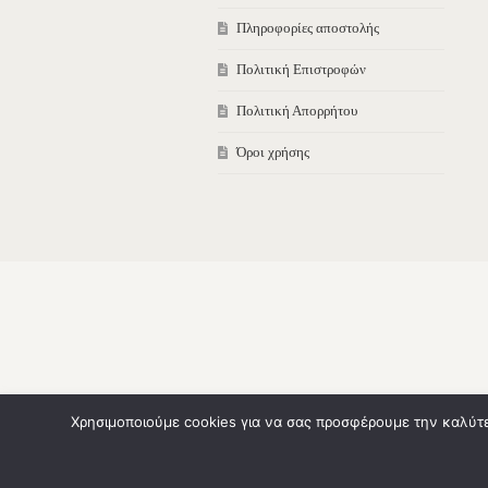
Πληροφορίες αποστολής
Πολιτική Επιστροφών
Πολιτική Απορρήτου
Όροι χρήσης
Χρησιμοποιούμε cookies για να σας προσφέρουμε την καλύτερ
Χρησιμοποιούμε cookies στον ιστότοπό μας για να σας προσφέρουμε 
επαναλαμβανόμενες επισκέψεις. Κάνοντας κλικ στο "Αποδοχή όλων"
απορρίψετε όλα, πατώντας "Απόρριψη".